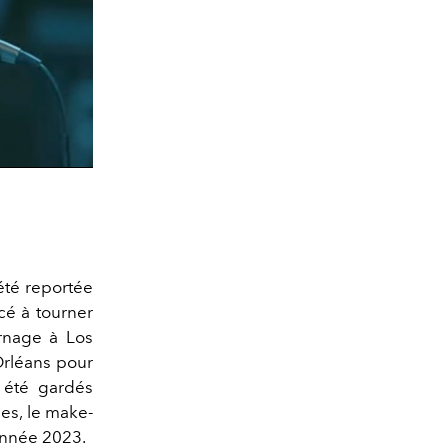
o
été reportée
cé à tourner
rnage à Los
Orléans pour
t été gardés
mes, le make-
'année 2023.