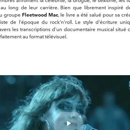
bres affrontent la célébrité, la drogue, le sexisme, les li
 au long de leur carrière. Bien que librement inspiré d
u groupe
Fleetwood Mac
, le livre a été salué pour sa cré
liste de l'époque du rock'n'roll. Le style d'écriture uni
avers les transcriptions d'un documentaire musical situé d
faitement au format télévisuel.