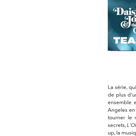
La série, q
de plus d'u
ensemble e
Angeles en 
tourner le 
secrets,
L'O
up, la musiq