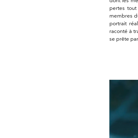
dont les mem
pertes tout
membres d
portrait réa
raconté à tr
se prête par