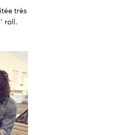
itée très
 roll.