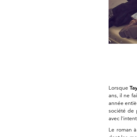
Lorsque
Ta
ans, il ne f
année entiè
société de 
avec l'inten
Le roman à 