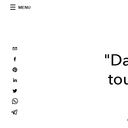
MENU
"Da
to