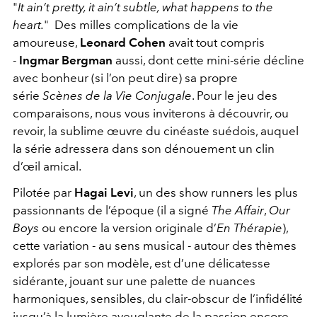
"
It ain’t pretty, it ain’t subtle, what happens to the
heart.
" Des milles complications de la vie
amoureuse,
Leonard Cohen
avait tout compris
-
Ingmar Bergman
aussi, dont cette mini-série décline
avec bonheur (si l’on peut dire) sa propre
série
Scènes de la Vie Conjugale
. Pour le jeu des
comparaisons, nous vous inviterons à découvrir, ou
revoir, la sublime œuvre du cinéaste suédois, auquel
la série adressera dans son dénouement un clin
d’œil amical.
Pilotée par
Hagai Levi
, un des show runners les plus
passionnants de l’époque (il a signé
The Affair
,
Our
Boys
ou encore la version originale d’
En Thérapie
),
cette variation - au sens musical - autour des thèmes
explorés par son modèle, est d’une délicatesse
sidérante, jouant sur une palette de nuances
harmoniques, sensibles, du clair-obscur de l’infidélité
jusqu’à la lumière aveuglante de la passion encore