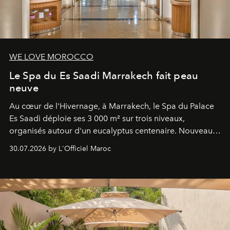
WE LOVE MOROCCO
Le Spa du Es Saadi Marrakech fait peau
neuve
Au cœur de l'Hivernage, à Marrakech, le Spa du Palace
Es Saadi déploie ses 3 000 m² sur trois niveaux,
organisés autour d'un eucalyptus centenaire. Nouveau
Lobby Bien-Être et Beauté, exclusivité mondiale en
30.07.2026 by L'Officiel Maroc
neuro-cosmétique, parcours thermal et studio dédié au
mouvement..l'adresse se refait une beauté dans son
entièreté, entre science des émotions et rituels
reposants.