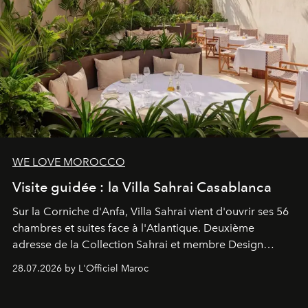
WE LOVE MOROCCO
Visite guidée : la Villa Sahrai Casablanca
Sur la Corniche d'Anfa, Villa Sahrai vient d'ouvrir ses 56
chambres et suites face à l'Atlantique. Deuxième
adresse de la Collection Sahrai et membre Design
Hotels, ce boutique-hôtel cinq étoiles signé Christophe
28.07.2026 by L'Officiel Maroc
Pillet promet un lieu de vie complet. On y a déjeuné…
et
adoré
. Récit.