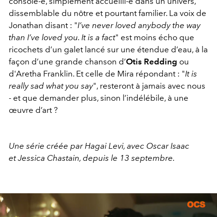
consolé-e, simplement accueilli-e dans un univers,
dissemblable du nôtre et pourtant familier. La voix de
Jonathan disant : "
I’ve never loved anybody the way
than I’ve loved you. It is a fact
" est moins écho que
ricochets d’un galet lancé sur une étendue d’eau, à la
façon d’une grande chanson d’
Otis Redding
ou
d'Aretha Franklin. Et celle de Mira répondant : "
It is
really sad what you say
", resteront à jamais avec nous
- et que demander plus, sinon l’indélébile, à une
œuvre d’art ?
Une série créée par Hagai Levi, avec Oscar Isaac
et Jessica Chastain, depuis le 13 septembre.