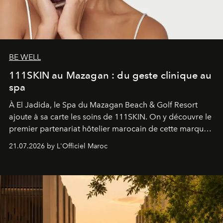
BE WELL
111SKIN au Mazagan : du geste clinique au
spa
À El Jadida, le Spa du Mazagan Beach & Golf Resort
ajoute à sa carte les soins de 111SKIN. On y découvre le
premier partenariat hôtelier marocain de cette marque
britannique, née dans un cabinet de chirurgie plastique
21.07.2026 by L'Officiel Maroc
londonien et construite depuis autour d'un actif breveté,
le complexe NAC Y2™.