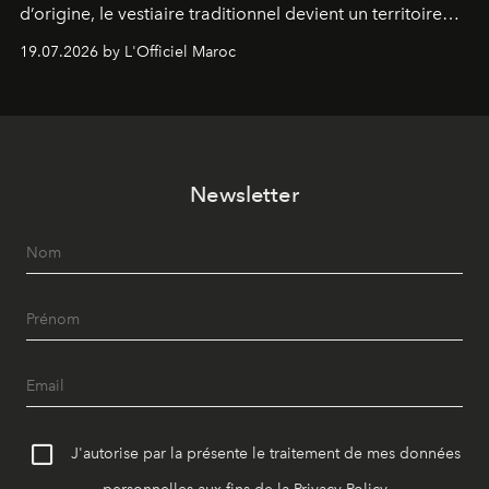
d’origine, le vestiaire traditionnel devient un territoire
d’expérimentation. Avec Néo Beldi, Diamantine en
19.07.2026 by L'Officiel Maroc
révise les proportions et les usages pour l’inscrire dans
le quotidien contemporain, sans effacer la culture du
vêtement dont il procède.
Newsletter
J'autorise par la présente le traitement de mes données