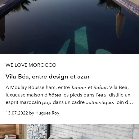
WE LOVE MOROCCO
Vila Béa, entre design et azur
À Moulay Bousselham, entre
Tanger
et
Rabat
, Vila Bea,
luxueuse maison d’
hôtes
les pieds dans l’
eau
, distille un
esprit marocain
pop
dans un cadre
authentique,
loin des
spots à la mode.
13.07.2022 by Hugues Roy