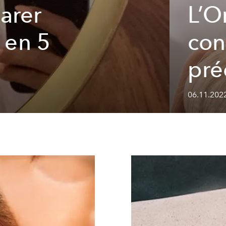
arer
L’O
 en 5
con
pré
06.11.202