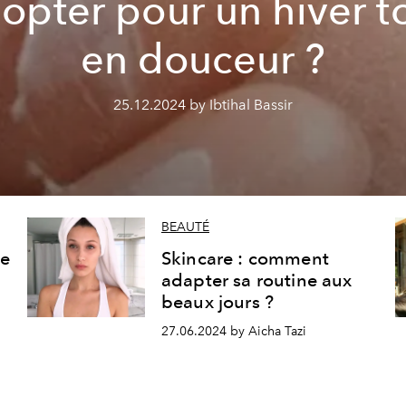
opter pour un hiver t
en douceur ?
25.12.2024 by Ibtihal Bassir
BEAUTÉ
se
Skincare : comment
adapter sa routine aux
beaux jours ?
27.06.2024 by Aicha Tazi