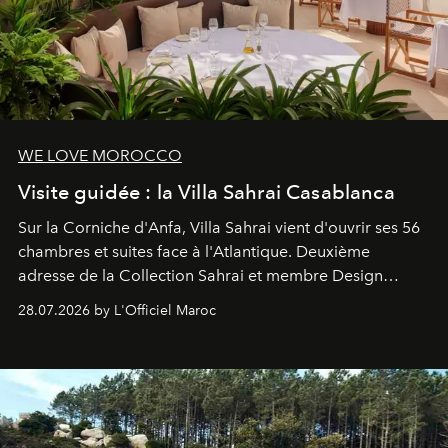
WE LOVE MOROCCO
Visite guidée : la Villa Sahrai Casablanca
Sur la Corniche d'Anfa, Villa Sahrai vient d'ouvrir ses 56
chambres et suites face à l'Atlantique. Deuxième
adresse de la Collection Sahrai et membre Design
Hotels, ce boutique-hôtel cinq étoiles signé Christophe
28.07.2026 by L'Officiel Maroc
Pillet promet un lieu de vie complet. On y a déjeuné…
et
adoré
. Récit.