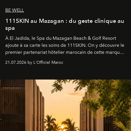
BE WELL
111SKIN au Mazagan : du geste clinique au
spa
À El Jadida, le Spa du Mazagan Beach & Golf Resort
ajoute à sa carte les soins de 111SKIN. On y découvre le
premier partenariat hôtelier marocain de cette marque
britannique, née dans un cabinet de chirurgie plastique
21.07.2026 by L'Officiel Maroc
londonien et construite depuis autour d'un actif breveté,
le complexe NAC Y2™.