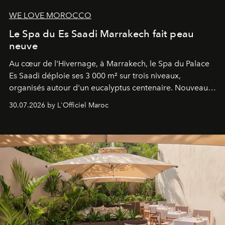
WE LOVE MOROCCO
Le Spa du Es Saadi Marrakech fait peau
neuve
Au cœur de l'Hivernage, à Marrakech, le Spa du Palace
Es Saadi déploie ses 3 000 m² sur trois niveaux,
organisés autour d'un eucalyptus centenaire. Nouveau
Lobby Bien-Être et Beauté, exclusivité mondiale en
30.07.2026 by L'Officiel Maroc
neuro-cosmétique, parcours thermal et studio dédié au
mouvement..l'adresse se refait une beauté dans son
entièreté, entre science des émotions et rituels
reposants.