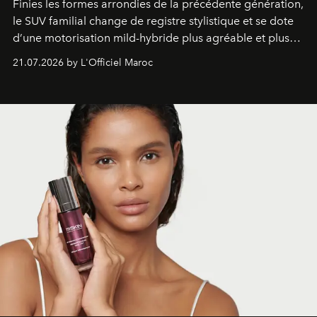
Finies les formes arrondies de la précédente génération,
le SUV familial change de registre stylistique et se dote
d’une motorisation mild-hybride plus agréable et plus
économe. à n’en pas douter, le nouveau C5 Aircross a
21.07.2026 by L'Officiel Maroc
gagné en maturité.