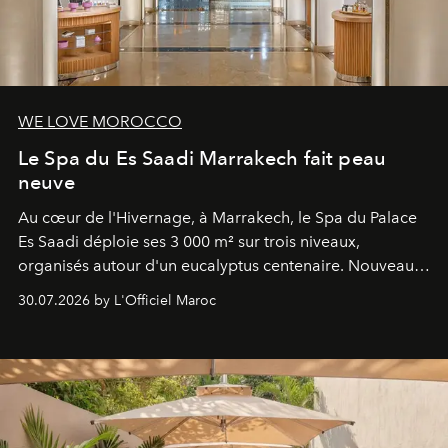
WE LOVE MOROCCO
Le Spa du Es Saadi Marrakech fait peau
neuve
Au cœur de l'Hivernage, à Marrakech, le Spa du Palace
Es Saadi déploie ses 3 000 m² sur trois niveaux,
organisés autour d'un eucalyptus centenaire. Nouveau
Lobby Bien-Être et Beauté, exclusivité mondiale en
30.07.2026 by L'Officiel Maroc
neuro-cosmétique, parcours thermal et studio dédié au
mouvement..l'adresse se refait une beauté dans son
entièreté, entre science des émotions et rituels
reposants.