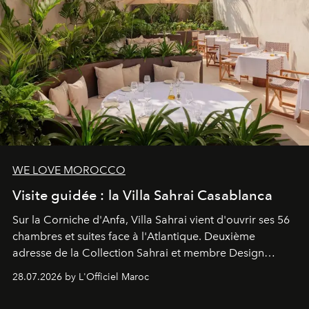
WE LOVE MOROCCO
Visite guidée : la Villa Sahrai Casablanca
Sur la Corniche d'Anfa, Villa Sahrai vient d'ouvrir ses 56
chambres et suites face à l'Atlantique. Deuxième
adresse de la Collection Sahrai et membre Design
Hotels, ce boutique-hôtel cinq étoiles signé Christophe
28.07.2026 by L'Officiel Maroc
Pillet promet un lieu de vie complet. On y a déjeuné…
et
adoré
. Récit.