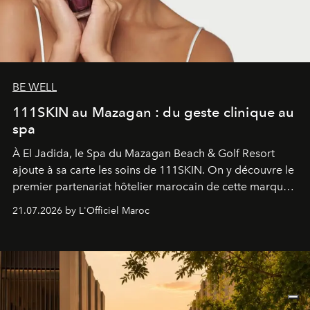
BE WELL
111SKIN au Mazagan : du geste clinique au
spa
À El Jadida, le Spa du Mazagan Beach & Golf Resort
ajoute à sa carte les soins de 111SKIN. On y découvre le
premier partenariat hôtelier marocain de cette marque
britannique, née dans un cabinet de chirurgie plastique
21.07.2026 by L'Officiel Maroc
londonien et construite depuis autour d'un actif breveté,
le complexe NAC Y2™.