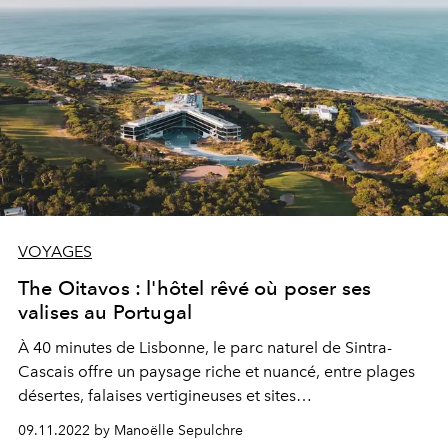
VOYAGES
The Oitavos : l'hôtel rêvé où poser ses
valises au Portugal
À
4
0
mi
nu
te
s
de
L
i
s
b
o
nn
e
,
l
e
p
a
rc
n
a
t
u
rel
d
e
Sintra-
Cascais
offre un paysage riche et nuancé, entre plages
désertes, falaises vertigineuses et sites
culturels
d’exception
. C’est dans ce décor que
09.11.2022 by Manoëlle Sepulchre
l’hôtel
The Oitavos
joue avec tous les superlatifs.