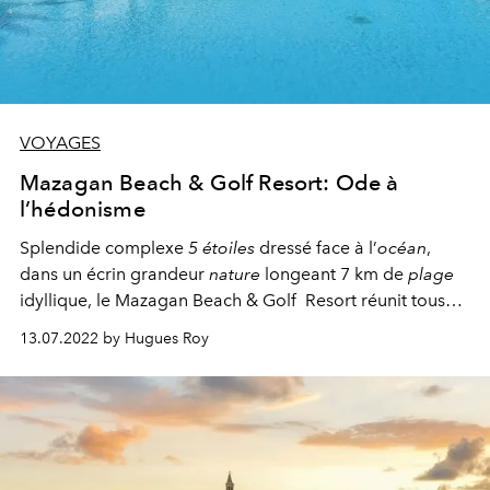
VOYAGES
Mazagan Beach & Golf Resort: Ode à
l’hédonisme
Splendide complexe
5 étoiles
dressé face à l’
océan
,
dans un écrin grandeur
nature
longeant 7 km de
plage
idyllique, le Mazagan Beach & Golf
Resort réunit tous
les atouts pour un séjour en
famille
, en couple ou entre
13.07.2022 by Hugues Roy
amis.
Sport
, mer, jeu,
bien-être
, farniente ou
plaisirs
de
la table, chacun est sûr d’y trouver son compte dans un
cadre aussi
luxueux
que dépaysant.