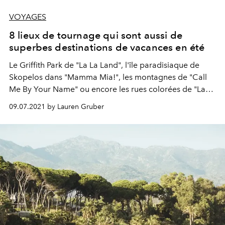
VOYAGES
8 lieux de tournage qui sont aussi de
superbes destinations de vacances en été
Le Griffith Park de "La La Land", l'île paradisiaque de
Skopelos dans "Mamma Mia!", les montagnes de "Call
Me By Your Name" ou encore les rues colorées de "La
Belle et la Bête"... Voici 8 lieux phares repérés dans nos
09.07.2021 by Lauren Gruber
films préférés, à visiter en été, pour une escapade
estivale pleine de charme.