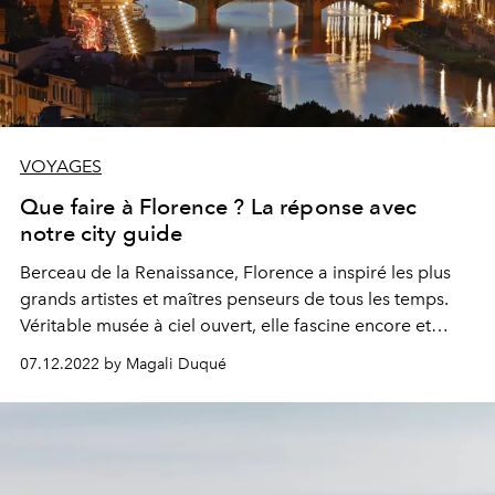
VOYAGES
Que faire à Florence ? La réponse avec
notre city guide
Berceau de la Renaissance, Florence a inspiré les plus
grands artistes et maîtres penseurs de tous les temps.
Véritable musée à ciel ouvert, elle fascine encore et
toujours, comme nulle part ailleurs. Mais son patrimoine
07.12.2022 by Magali Duqué
artistique inestimable n’est pas son seul atour : ce joyau
de la Toscane est aussi une ville de tradition et
d’artisanat, où se croisent les génies de la mode, de la
gastronomie et de l’innovation. Comment ne pas
tomber sous le charme ?