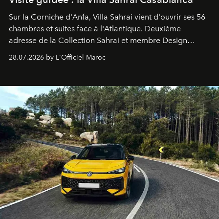
Sur la Corniche d'Anfa, Villa Sahrai vient d'ouvrir ses 56
chambres et suites face à l'Atlantique. Deuxième
adresse de la Collection Sahrai et membre Design
Hotels, ce boutique-hôtel cinq étoiles signé Christophe
28.07.2026 by L'Officiel Maroc
Pillet promet un lieu de vie complet. On y a déjeuné…
et
adoré
. Récit.