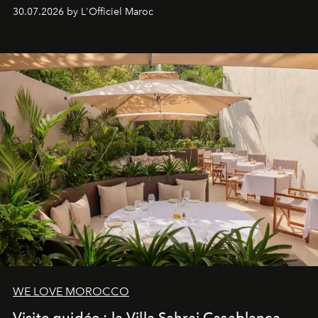
Lobby Bien-Être et Beauté, exclusivité mondiale en
30.07.2026 by L'Officiel Maroc
neuro-cosmétique, parcours thermal et studio dédié au
mouvement..l'adresse se refait une beauté dans son
entièreté, entre science des émotions et rituels
reposants.
WE LOVE MOROCCO
Visite guidée : la Villa Sahrai Casablanca