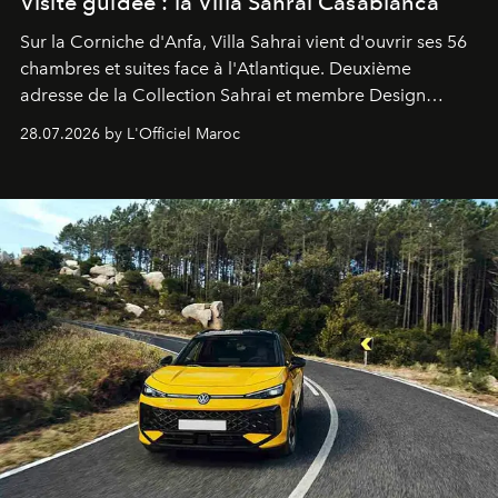
Visite guidée : la Villa Sahrai Casablanca
Sur la Corniche d'Anfa, Villa Sahrai vient d'ouvrir ses 56
chambres et suites face à l'Atlantique. Deuxième
adresse de la Collection Sahrai et membre Design
Hotels, ce boutique-hôtel cinq étoiles signé Christophe
28.07.2026 by L'Officiel Maroc
Pillet promet un lieu de vie complet. On y a déjeuné…
et
adoré
. Récit.