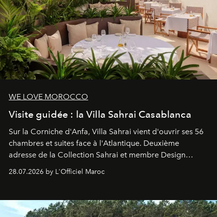
WE LOVE MOROCCO
Visite guidée : la Villa Sahrai Casablanca
Sur la Corniche d'Anfa, Villa Sahrai vient d'ouvrir ses 56
chambres et suites face à l'Atlantique. Deuxième
adresse de la Collection Sahrai et membre Design
Hotels, ce boutique-hôtel cinq étoiles signé Christophe
28.07.2026 by L'Officiel Maroc
Pillet promet un lieu de vie complet. On y a déjeuné…
et
adoré
. Récit.