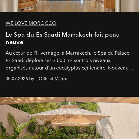
WE LOVE MOROCCO
Le Spa du Es Saadi Marrakech fait peau
neuve
Au cœur de l'Hivernage, à Marrakech, le Spa du Palace
Es Saadi déploie ses 3 000 m² sur trois niveaux,
organisés autour d'un eucalyptus centenaire. Nouveau
Lobby Bien-Être et Beauté, exclusivité mondiale en
30.07.2026 by L'Officiel Maroc
neuro-cosmétique, parcours thermal et studio dédié au
mouvement..l'adresse se refait une beauté dans son
entièreté, entre science des émotions et rituels
reposants.