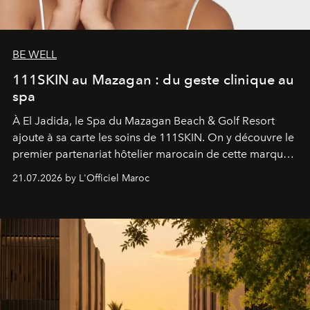
BE WELL
111SKIN au Mazagan : du geste clinique au
spa
À El Jadida, le Spa du Mazagan Beach & Golf Resort
ajoute à sa carte les soins de 111SKIN. On y découvre le
premier partenariat hôtelier marocain de cette marque
britannique, née dans un cabinet de chirurgie plastique
21.07.2026 by L'Officiel Maroc
londonien et construite depuis autour d'un actif breveté,
le complexe NAC Y2™.