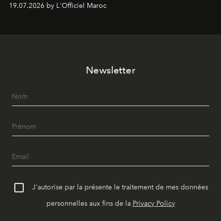
d’expérimentation. Avec Néo Beldi, Diamantine en
19.07.2026 by L'Officiel Maroc
révise les proportions et les usages pour l’inscrire dans
le quotidien contemporain, sans effacer la culture du
vêtement dont il procède.
Newsletter
J'autorise par la présente le traitement de mes données
personnelles aux fins de la
Privacy Policy