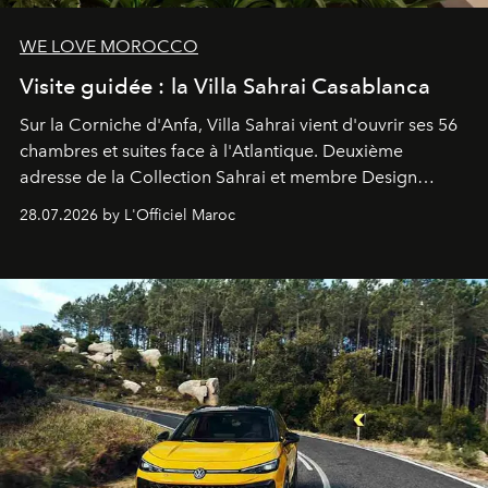
WE LOVE MOROCCO
Visite guidée : la Villa Sahrai Casablanca
Sur la Corniche d'Anfa, Villa Sahrai vient d'ouvrir ses 56
chambres et suites face à l'Atlantique. Deuxième
adresse de la Collection Sahrai et membre Design
Hotels, ce boutique-hôtel cinq étoiles signé Christophe
28.07.2026 by L'Officiel Maroc
Pillet promet un lieu de vie complet. On y a déjeuné…
et
adoré
. Récit.