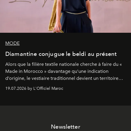
MODE
Diamantine conjugue le beldi au présent
Alors que la filière textile nationale cherche à faire du «
Made in Morocco » davantage qu’une indication
d’origine, le vestiaire traditionnel devient un territoire
d’expérimentation. Avec Néo Beldi, Diamantine en
19.07.2026 by L'Officiel Maroc
révise les proportions et les usages pour l’inscrire dans
le quotidien contemporain, sans effacer la culture du
vêtement dont il procède.
Newsletter