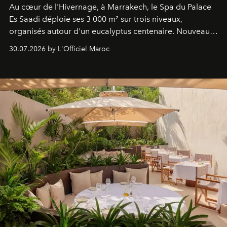
Au cœur de l'Hivernage, à Marrakech, le Spa du Palace
Es Saadi déploie ses 3 000 m² sur trois niveaux,
organisés autour d'un eucalyptus centenaire. Nouveau
Lobby Bien-Être et Beauté, exclusivité mondiale en
30.07.2026 by L'Officiel Maroc
neuro-cosmétique, parcours thermal et studio dédié au
mouvement..l'adresse se refait une beauté dans son
entièreté, entre science des émotions et rituels
reposants.