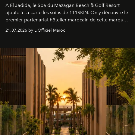
À El Jadida, le Spa du Mazagan Beach & Golf Resort
ajoute à sa carte les soins de 111SKIN. On y découvre le
premier partenariat hôtelier marocain de cette marque
britannique, née dans un cabinet de chirurgie plastique
21.07.2026 by L'Officiel Maroc
londonien et construite depuis autour d'un actif breveté,
le complexe NAC Y2™.