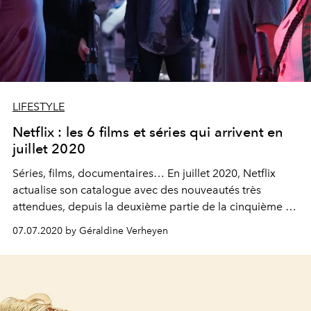
LIFESTYLE
Netflix : les 6 films et séries qui arrivent en
juillet 2020
Séries, films, documentaires… En juillet 2020, Netflix
actualise son catalogue avec des nouveautés très
attendues, depuis la deuxième partie de la cinquième et
dernière saison des "Demoiselles du Téléphone", jusqu’à
07.07.2020 by Géraldine Verheyen
"The Old Guard", le nouveau film avec Charlize Theron
et Matthias Schoenaerts, en passant par l’excellent
"Cursed". Voici les 6 nouveautés à binge-watcher dès le
1er juillet sur la plateforme.