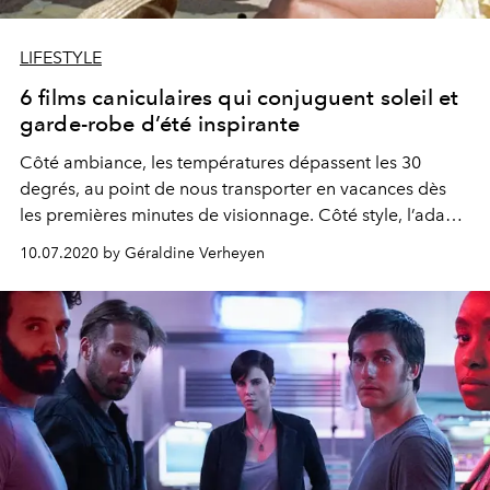
LIFESTYLE
6 films caniculaires qui conjuguent soleil et
garde-robe d’été inspirante
Côté ambiance, les températures dépassent les 30
degrés, au point de nous transporter en vacances dès
les premières minutes de visionnage. Côté style, l’adage
"la mode n’est qu’un éternel recommencement", prend
10.07.2020 by Géraldine Verheyen
tout son sens. Zoom sur 6 films caniculaires qui invitent
au voyage sous le soleil en plus d’être doté d’une garde-
robe à tomber.