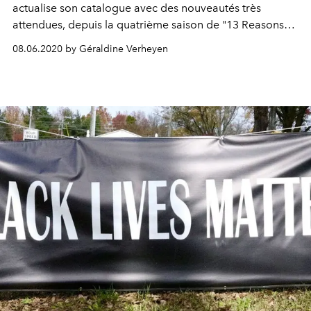
actualise son catalogue avec des nouveautés très
attendues, depuis la quatrième saison de "13 Reasons
Why", jusqu’à "Da 5 Bloods", le nouveau film de Spike
08.06.2020 by Géraldine Verheyen
Lee, en passant par la saisons 2 de "The Politician",
signée Ryan Murphy. Voici les 5 nouveautés à binge-
watcher dès le 1er juin sur la plateforme.