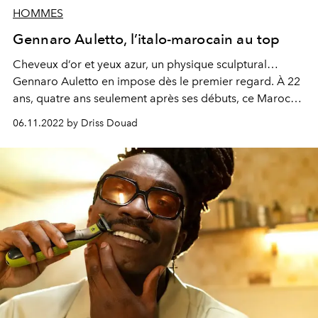
HOMMES
Gennaro Auletto, l’italo-marocain au top
Cheveux d’or et yeux azur, un physique sculptural…
Gennaro Auletto en impose dès le premier regard. À 22
ans, quatre ans seulement après ses débuts, ce Maroco-
italien qui a grandi à Naples est déjà un mannequin qui
06.11.2022 by Driss Douad
compte des collaborations avec les plus grandes
marques de luxe. “L’Officiel Hommes” a rencontré ce
nouveau visage de la mode très attaché à ses racines
marocaines.