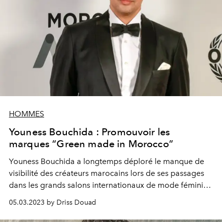
HOMMES
Youness Bouchida : Promouvoir les
marques “Green made in Morocco”
Youness Bouchida a longtemps déploré le manque de
visibilité des créateurs marocains lors de ses passages
dans les grands salons internationaux de mode féminine
qu’il fréquentait assidûment. C’est là qu’il a réalisé que
05.03.2023 by Driss Douad
ces marques avaient besoin d’être accompagnées dans
leur développement. En 2020, il lance Initiative Audace