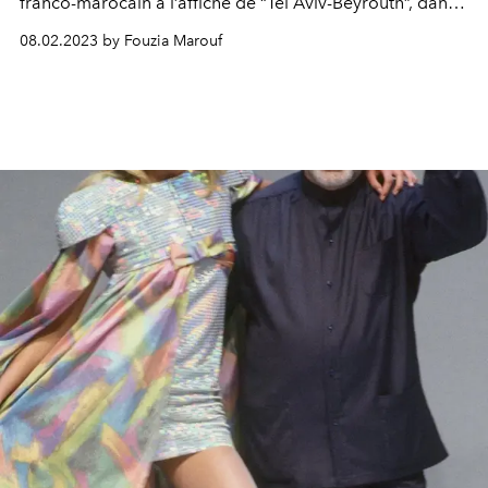
franco-marocain à l’affiche de “Tel Aviv-Beyrouth”, dans
lequel il incarne le rôle d’un gradé libanais pris dans la
08.02.2023 by Fouzia Marouf
tourmente des guerres à répétition entre Israël et le
Liban, de 1984 et 2006. Un film humaniste qui réunit des
acteurs et actrices libanais et israéliens, une première.
Rencontre.