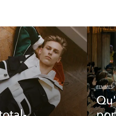
FEMMES
Qu'
otal-
por